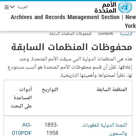
جاوز إلى المحتوى الرئيسي
العربية
الإبحار
Archives and Records Management Section | New
York
الرئيسية
content
محفوظات المنظمات السابقة
محفوظات المنظمات السابقة
هذه هي المنظمات الدولية التي سبقت الأمم المتحدة. وعند
إغلاقها، تقرَّر أن قسم محفوظات الأمم المتحدة هو أنسب مستودع
لها، نظراً لمحتواها وأهميتها التاريخية.
المنظمة السابقة
التواريخ
أدوات
المساعدة
على البحث
اللجنة الدولية للعقوبات
1893-
AG-
والسجون
1958
010PDF